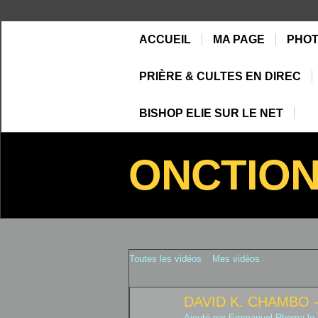
ACCUEIL
MA PAGE
PHO
PRIÈRE & CULTES EN DIREC
BISHOP ELIE SUR LE NET
ONCTIO
Toutes les vidéos
Mes vidéos
DAVID K. CHAMBO 
Ajouté par
Emmanuel Rhema
le 