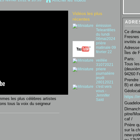
Afficher les vidéos
Vidéos les plus
récentes
ADRE
émission
Teleantilles
Ce diman
du lundi
Fresnes 
06mai2024
invités 
prière
matinale 09
Adresse 
février 22
Îles de 
Paris:
veillée
Tous les
31072021
(deuxièm
priere
journalière
94260 Fr
jeudi
Prendre 
28012021
B) et de
c'est vers
Géolocal
vous -
Jennifer
https:/
mes les plus célèbres artistes
Saïd
Guadelo
ons tous la voix du seigneur
Dimanche
pitre/Mo
caf /
Prière q
sur la c
new-york
ou 12h30 