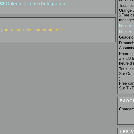
Obtenir le code d'intégration
Tous les 
Orange 3
)/Free c
mariage
https:/
pour ajouter des commentaires !
https:/
Guadelo
Dimanche
Assainis
Prière q
à 7h30 h
heure d’é
Tous les 
Sur Oran
)
Free can
Sur TikT
BADG
Chargem
LES 