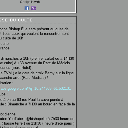
Or sign in with:
SSE DU CULTE
che Bishop Élie sera présent au culte de
! Tous ceux qui veulent le rencontrer sont
au culte de 10h
culte
France
 dimanches à 10h (premier culte) ou à 14H30
e culte) Au 63 avenue du Parc de Médicis
esnes (Euro-Hotel) ..
le TVM ( à la gare de croix Berny sur la ligne
scendre arrêt (Parc Médicis) /
isation :
/maps.google.com/?q=16.244909,-61.532131
upe :
 à 9h au 63 rue Paul la cavé pointe à
ule : Dimanche à 7H30 au bourg en face de la
uotidienne
haîne YouTube : @bishopelie à 7h30 heure de
 ( basse terre ) ou 13h30 ( heure d’été paris )
( heure d’hiver paris )/