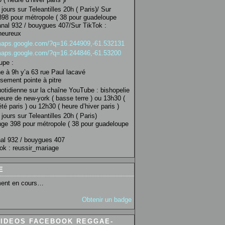
jours sur Teleantilles 20h ( Paris)/ Sur
98 pour métropole ( 38 pour guadeloupe
anal 932 / bouygues 407/Sur TikTok :
heureux
/maps.google.com/?q=16.244909,-61.532131
/maps.google.com/?q=16.244846,-61.53200
upe :
 à 9h y’a 63 rue Paul lacavé
sement pointe à pitre
uotidienne sur la chaîne YouTube : bishopelie
eure de new-york ( basse terre ) ou 13h30 (
té paris ) ou 12h30 ( heure d’hiver paris )
jours sur Teleantilles 20h ( Paris)
ge 398 pour métropole ( 38 pour guadeloupe
al 932 / bouygues 407
ok : reussir_mariage
E
ent en cours…
Obtenir un badge
VIDEOS FACEBOOK REGGAE-