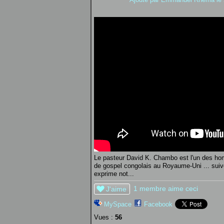
Le pasteur David K. Chambo est l'un des hom
de gospel congolais au Royaume-Uni ... suiv
exprime not...
1 membre aime ceci
J'aime
MySpace
Facebook
Vues :
56