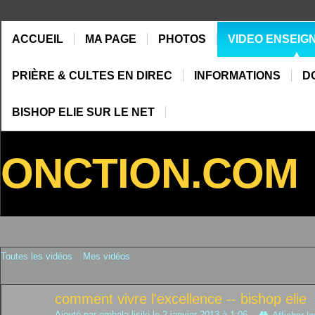
ACCUEIL
MA PAGE
PHOTOS
VIDEO ENSEIG
PRIÈRE & CULTES EN DIREC
INFORMATIONS
D
BISHOP ELIE SUR LE NET
ONCTION.COM
Toutes les vidéos
Mes vidéos
comment vivre l'excellence -- bishop elie
Ajouté par
ombala lisiki
le 2 janvier 2013 à 1:06