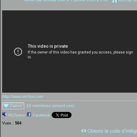
Afficher l
http://www.onction.com
16 membres aiment ceci
J'aime
MySpace
Facebook
Vues :
564
Obtenir le code d'intég