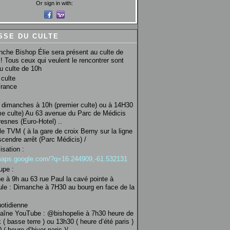
Or sign in with:
SSE DU CULTE
che Bishop Élie sera présent au culte de
! Tous ceux qui veulent le rencontrer sont
au culte de 10h
culte
France
 dimanches à 10h (premier culte) ou à 14H30
e culte) Au 63 avenue du Parc de Médicis
esnes (Euro-Hotel) ..
le TVM ( à la gare de croix Berny sur la ligne
scendre arrêt (Parc Médicis) /
isation :
/maps.google.com/?q=16.244909,-61.532131
upe :
 à 9h au 63 rue Paul la cavé pointe à
ule : Dimanche à 7H30 au bourg en face de la
uotidienne
haîne YouTube : @bishopelie à 7h30 heure de
 ( basse terre ) ou 13h30 ( heure d’été paris )
( heure d’hiver paris )/