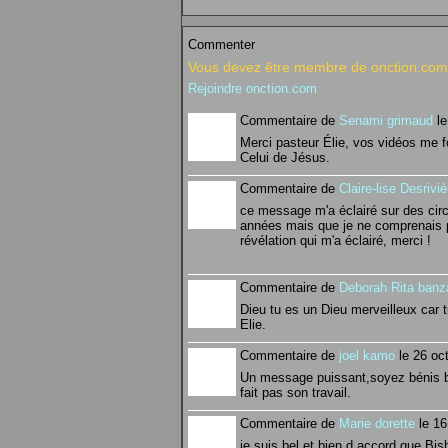
Commenter
Vous devez être membre de onction.com 
Rejoindre onction.com
Commentaire de
Senami grimaud
le
Merci pasteur Élie, vos vidéos me fo
Celui de Jésus.
Commentaire de
Claire-lise Desrivi
ce message m'a éclairé sur des circ
années mais que je ne comprenais p
révélation qui m'a éclairé, merci !
Commentaire de
Deborah Rita banz
Dieu tu es un Dieu merveilleux car t
Elie.
Commentaire de
joel kamo
le 26 oc
Un message puissant,soyez bénis b
fait pas son travail.
Commentaire de
Marie dorette
le 16
je suis bel et bien d accord que Bi