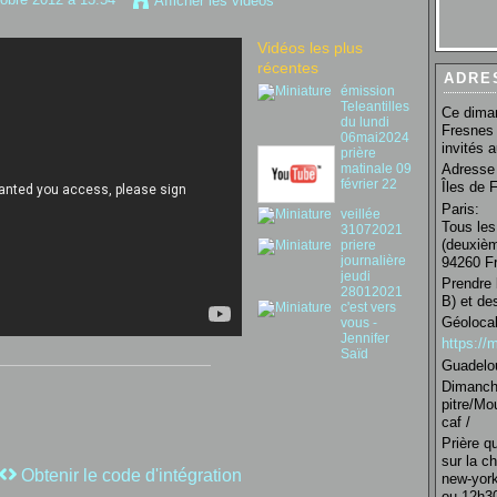
Afficher les vidéos
Vidéos les plus
récentes
ADRE
émission
Teleantilles
Ce diman
du lundi
Fresnes 
06mai2024
invités 
prière
matinale 09
Adresse 
février 22
Îles de 
Paris:
veillée
Tous les
31072021
(deuxièm
priere
journalière
94260 Fr
jeudi
Prendre 
28012021
B) et de
c'est vers
Géolocal
vous -
Jennifer
https:/
Saïd
Guadelo
Dimanche
pitre/Mo
caf /
Prière q
sur la c
Obtenir le code d'intégration
new-york
ou 12h30 