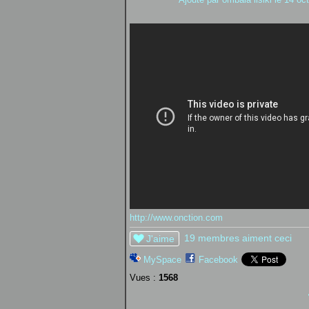
http://www.onction.com
19 membres aiment ceci
J'aime
MySpace
Facebook
Vues :
1568