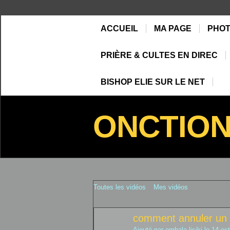
ACCUEIL
MA PAGE
PHO
PRIÈRE & CULTES EN DIREC
BISHOP ELIE SUR LE NET
ONCTIO
Toutes les vidéos
Mes vidéos
comment annuler un
Ajouté par
ombala lisiki
le 14 oc