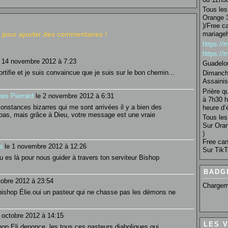
Tous les 
Orange 3
)/Free c
pour ajouter des commentaires !
mariage
https:/
https:/
 14 novembre 2012 à 7:23
Guadelo
rtifie et je suis convaincue que je suis sur le bon chemin...
Dimanche
Assainis
Prière q
ères Pierrard
le 2 novembre 2012 à 6:31
à 7h30 h
onstances bizarres qui me sont arrivées il y a bien des
heure d’é
as, mais grâce à Dieu, votre message est une vraie
Tous les 
Sur Oran
)
Free can
a
le 1 novembre 2012 à 12:26
Sur TikT
u es là pour nous guider à travers ton serviteur Bishop
BADG
tobre 2012 à 23:54
Chargem
ishop Élie.oui un pasteur qui ne chasse pas les démons ne
 octobre 2012 à 14:15
LES 
shop Eli denonce les tous ces pasteurs diaboliques qui