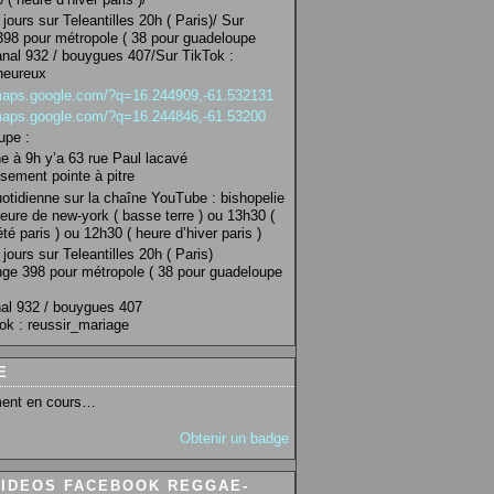
jours sur Teleantilles 20h ( Paris)/ Sur
98 pour métropole ( 38 pour guadeloupe
anal 932 / bouygues 407/Sur TikTok :
heureux
/maps.google.com/?q=16.244909,-61.532131
/maps.google.com/?q=16.244846,-61.53200
upe :
 à 9h y’a 63 rue Paul lacavé
sement pointe à pitre
uotidienne sur la chaîne YouTube : bishopelie
eure de new-york ( basse terre ) ou 13h30 (
té paris ) ou 12h30 ( heure d’hiver paris )
jours sur Teleantilles 20h ( Paris)
ge 398 pour métropole ( 38 pour guadeloupe
al 932 / bouygues 407
ok : reussir_mariage
E
ent en cours…
Obtenir un badge
VIDEOS FACEBOOK REGGAE-