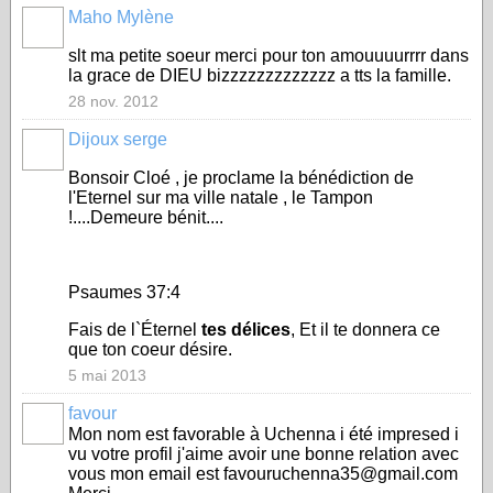
Maho Mylène
slt ma petite soeur merci pour ton amouuuurrrr dans
la grace de DIEU bizzzzzzzzzzzzz a tts la famille.
28 nov. 2012
Dijoux serge
Bonsoir Cloé , je proclame la bénédiction de
l'Eternel sur ma ville natale , le Tampon
!....Demeure bénit....
Psaumes 37:4
Fais de l`Éternel
tes
délices
, Et il te donnera ce
que ton coeur désire.
5 mai 2013
favour
Mon nom est favorable à Uchenna i été impresed i
vu votre profil j'aime avoir une bonne relation avec
vous mon email est favouruchenna35@gmail.com