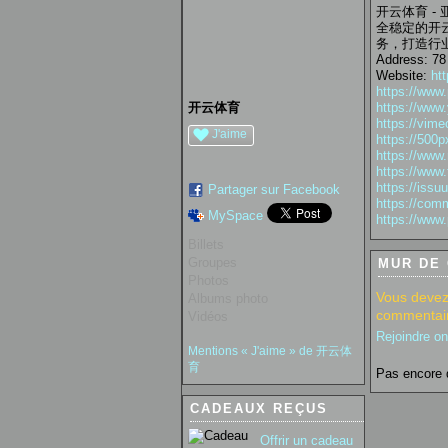
开云体育 
全稳定的开
务，打造行业
Address: 78
Website:
ht
https://www.
开云体育
https://www
https://vim
J'aime
https://500
https://www
https://www.
https://issu
Partager sur Facebook
https://comm
MySpace
https://www
Billets
Groupes
MUR DE
Photos
Vous devez
Albums photo
commentair
Vidéos
Rejoindre o
Mentions « J'aime » de 开云体
育
Pas encore 
CADEAUX REÇUS
Offrir un cadeau