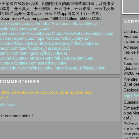
- 亚洲顶级在线娱乐品牌，因拥有优良的商业模式和口碑，以提供安
云体育、开云真人、开云棋牌、开云电子、开云彩票、开云电竞服
明星产品开云体育app、开云全站app而闻名于行业内外。
 Guan Soon Ave, Singapore 489643 Hotline: 6568632198
ADRE
tps://kaiyuntiyuaz.com/
https://twitter.com/kaiyuntiyuaz
pinterest.com/kaiyuntiyuaz/
Ce diman
.youtube.com/@kaiyuntiyuaz
https://www.twitch.tv/kaiyuntiyuaz
Fresnes 
eo.com/kaiyuntiyuaz
https://about.me/kaiyuntiyuaz/
invités 
px.com/p/kaiyuntiyuaz
https://gravatar.com/kaiyuntiyuaz
Adresse 
.reddit.com/user/Humble_Passage3013/
Îles de 
tumblr.com/settings/blog/kaiyuntiyuaz
u.com/kaiyuntiyu
https://sketchfab.com/kaiyuntiyuaz
Paris:
unity.articulate.com/users/kaiyuntiyu
Tous les
.producthunt.com/@kaiyuntiyu
https://band.us/@kaiyuntiyu
(deuxièm
94260 Fr
Prendre 
 COMMENTAIRES
B) et de
Géolocal
 être membre de onction.com pour ajouter des
https:/
es !
Guadelo
nction.com
Dimanche
pitre/Mo
de commentaires !
caf /
Prière q
sur la c
new-york
ou 12h30 