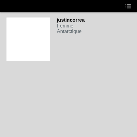
justincorrea
Femme
Antarctique