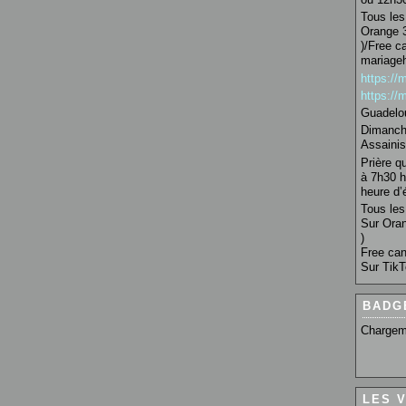
Tous les 
Orange 3
)/Free c
mariage
https:/
https:/
Guadelo
Dimanche
Assainis
Prière q
à 7h30 h
heure d’é
Tous les 
Sur Oran
)
Free can
Sur TikT
BADG
Chargem
LES 