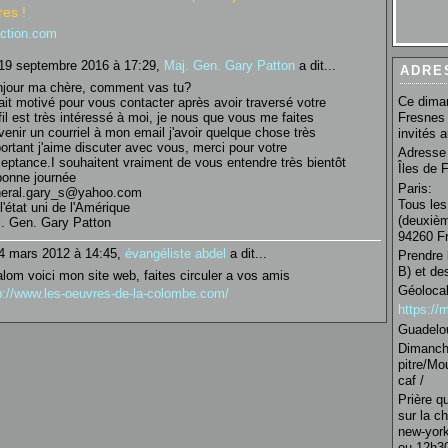
es !
nction.com
19 septembre 2016 à 17:29,
Maj. Gen. Gary Patton
a dit...
ADRE
jour ma chère, comment vas tu?
Ce diman
tait motivé pour vous contacter après avoir traversé votre
fil est très intéressé à moi, je nous que vous me faites
Fresnes 
venir un courriel à mon email j'avoir quelque chose très
invités 
ortant j'aime discuter avec vous, merci pour votre
Adresse 
eptance.I souhaitent vraiment de vous entendre très bientôt
Îles de 
bonne journée
Paris:
neral.gary_s@yahoo.com
Tous les
l'état uni de l'Amérique
(deuxièm
. Gen. Gary Patton
94260 Fr
4 mars 2012 à 14:45,
évangéliste abdel
a dit...
Prendre 
B) et de
lom voici mon site web, faites circuler a vos amis
Géolocal
p://www.les-oeuvres-de-la-colombe.com/
https:/
Guadelo
Dimanche
pitre/Mo
caf /
Prière q
sur la c
new-york
ou 12h30 