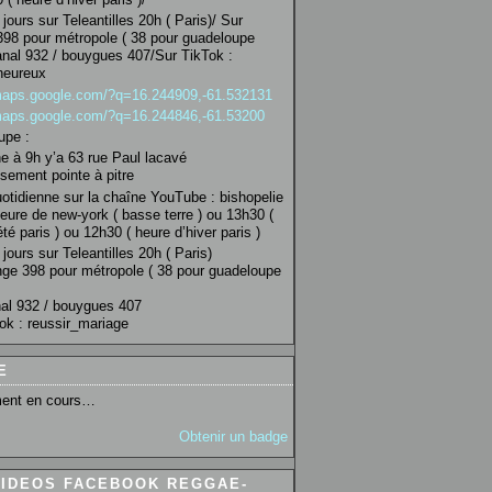
jours sur Teleantilles 20h ( Paris)/ Sur
98 pour métropole ( 38 pour guadeloupe
anal 932 / bouygues 407/Sur TikTok :
heureux
/maps.google.com/?q=16.244909,-61.532131
/maps.google.com/?q=16.244846,-61.53200
upe :
 à 9h y’a 63 rue Paul lacavé
sement pointe à pitre
uotidienne sur la chaîne YouTube : bishopelie
eure de new-york ( basse terre ) ou 13h30 (
té paris ) ou 12h30 ( heure d’hiver paris )
jours sur Teleantilles 20h ( Paris)
ge 398 pour métropole ( 38 pour guadeloupe
al 932 / bouygues 407
ok : reussir_mariage
E
ent en cours…
Obtenir un badge
VIDEOS FACEBOOK REGGAE-