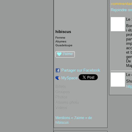
commentair
Rejoindre o
Le 
Bon
i é
hibiscus
pro
Femme
par
Abymes
imp
Guadeloupe
acc
et 
J'aime
ge
De 
Maj
Partager sur Facebook
Le 
MySpace
Sha
Billets
htt
Groupes
Photos
Albums photo
Vidéos
Mentions « J'aime » de
hibiscus