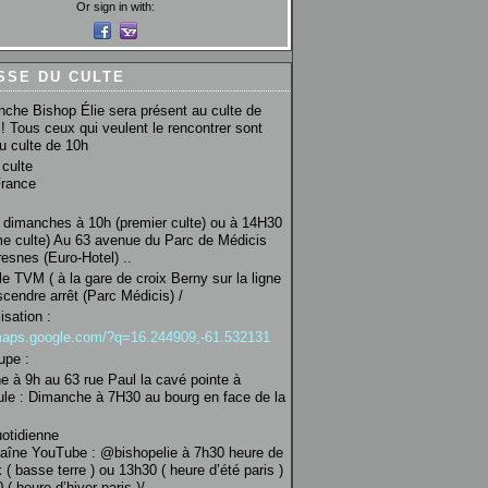
Or sign in with:
SSE DU CULTE
che Bishop Élie sera présent au culte de
! Tous ceux qui veulent le rencontrer sont
au culte de 10h
culte
France
 dimanches à 10h (premier culte) ou à 14H30
e culte) Au 63 avenue du Parc de Médicis
esnes (Euro-Hotel) ..
le TVM ( à la gare de croix Berny sur la ligne
scendre arrêt (Parc Médicis) /
isation :
/maps.google.com/?q=16.244909,-61.532131
upe :
 à 9h au 63 rue Paul la cavé pointe à
ule : Dimanche à 7H30 au bourg en face de la
uotidienne
haîne YouTube : @bishopelie à 7h30 heure de
 ( basse terre ) ou 13h30 ( heure d’été paris )
( heure d’hiver paris )/