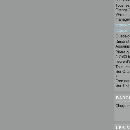
Tous les 
Orange 3
)/Free c
mariage
https:/
https:/
Guadelo
Dimanche
Assainis
Prière q
à 7h30 h
heure d’é
Tous les 
Sur Oran
)
Free can
Sur TikT
BADG
Chargem
LES 