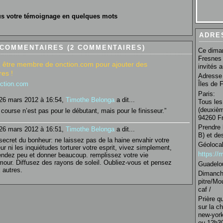
s votre témoignage en quelques mots
ADRE
 COMMENTAIRES (2 COMMENTAIRES)
Ce diman
Fresnes 
 être membre de onction.com pour ajouter des
invités 
es !
Adresse 
nction.com
Îles de 
Paris:
26 mars 2012 à 16:54,
Timothe Belonga
a dit...
Tous les
(deuxièm
 course n’est pas pour le débutant, mais pour le finisseur.”
94260 Fr
Prendre 
26 mars 2012 à 16:51,
Timothe Belonga
a dit...
B) et de
secret du bonheur: ne laissez pas de la haine envahir votre
Géolocal
ur ni les inquiétudes torturer votre esprit, vivez simplement,
https:/
endez peu et donner beaucoup. remplissez votre vie
mour. Diffusez des rayons de soleil. Oubliez-vous et pensez
Guadelo
 autres.
Dimanche
pitre/Mo
caf /
Prière q
sur la c
new-york
ou 12h30 