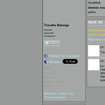
facebbok
donnez nou
prière
MUR DE
Timothe Belonga
Vous devez
Homme
yaoundé
commentair
Cameroun
Rejoindre o
J'aime
Le 
“La
Partager sur Facebook
Le 
MySpace
Le 
Billets
coe
Groupes
att
d'a
Photos
aux
Albums photo
Vidéos
Mentions « J'aime » de
Timothe Belonga