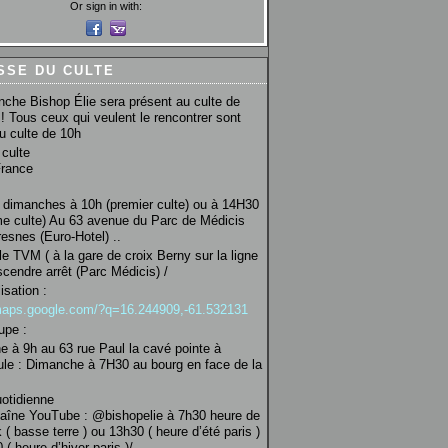
Or sign in with:
SSE DU CULTE
che Bishop Élie sera présent au culte de
! Tous ceux qui veulent le rencontrer sont
au culte de 10h
culte
France
 dimanches à 10h (premier culte) ou à 14H30
e culte) Au 63 avenue du Parc de Médicis
esnes (Euro-Hotel) ..
le TVM ( à la gare de croix Berny sur la ligne
scendre arrêt (Parc Médicis) /
isation :
/maps.google.com/?q=16.244909,-61.532131
upe :
 à 9h au 63 rue Paul la cavé pointe à
ule : Dimanche à 7H30 au bourg en face de la
uotidienne
haîne YouTube : @bishopelie à 7h30 heure de
 ( basse terre ) ou 13h30 ( heure d’été paris )
( heure d’hiver paris )/