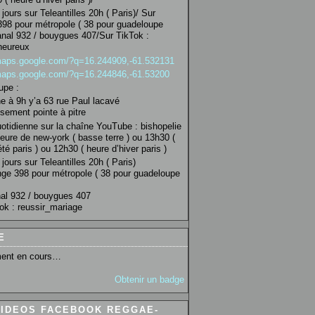
jours sur Teleantilles 20h ( Paris)/ Sur
98 pour métropole ( 38 pour guadeloupe
anal 932 / bouygues 407/Sur TikTok :
heureux
/maps.google.com/?q=16.244909,-61.532131
/maps.google.com/?q=16.244846,-61.53200
upe :
 à 9h y’a 63 rue Paul lacavé
sement pointe à pitre
uotidienne sur la chaîne YouTube : bishopelie
eure de new-york ( basse terre ) ou 13h30 (
té paris ) ou 12h30 ( heure d’hiver paris )
jours sur Teleantilles 20h ( Paris)
ge 398 pour métropole ( 38 pour guadeloupe
al 932 / bouygues 407
ok : reussir_mariage
E
ent en cours…
Obtenir un badge
VIDEOS FACEBOOK REGGAE-