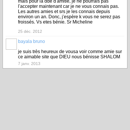
mais pour la dde d'amitié, je ne pourrais pas
l'accepter maintenant car je ne vous connais pas.
Les autres amies et srs je les connais depuis
environ un an. Donc, j'espère k vous ne serez pas
froissés. Vs etes bénie. Sr Micheline
25 déc. 2012
bayala bruno
je suis très heureux de vousa voir comme amie sur
ce aimable site que DIEU nous bénisse SHALOM
7 janv. 2013