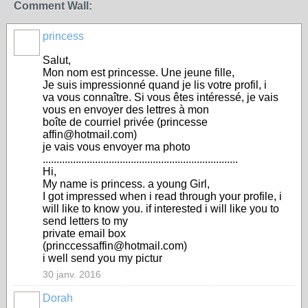
Comment Wall:
princess
Salut,
Mon nom est princesse. Une jeune fille,
Je suis impressionné quand je lis votre profil, i
va vous connaître. Si vous êtes intéressé, je vais
vous en envoyer des lettres à mon
boîte de courriel privée (princesse
affin@hotmail.com)
je vais vous envoyer ma photo
.......................................................................
Hi,
My name is princess. a young Girl,
I got impressed when i read through your profile, i
will like to know you. if interested i will like you to
send letters to my
private email box
(princcessaffin@hotmail.com)
i well send you my pictur
30 janv. 2016
Dorah