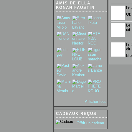
AMIS DE ELLA
KONAN FAUSTIN
Le 
Ok 
Le 
dit.
Le 
dit.
Bie
Afficher tout
CADEAUX REÇUS
Offrir un cadeau