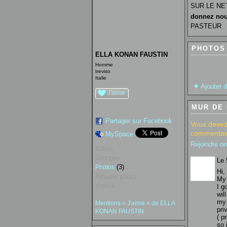
SUR LE NE
donnez nou
PASTEUR
PHOTOS 
ELLA KONAN FAUSTIN
Homme
treviso
Italie
Ajouter 
J'aime
MUR DE
Partager sur Facebook
Vous devez
commentair
MySpace
Rejoindre o
Billets
Groupes
Le 
(3)
Photos
Hi,
Albums photo
My 
Vidéos
I g
wil
my
Mentions « J'aime » de ELLA
pri
KONAN FAUSTIN
( p
so 