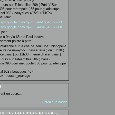
jours sur Teleantilles 20h ( Paris)/ Sur
98 pour métropole ( 38 pour guadeloupe
anal 932 / bouygues 407/Sur TikTok :
heureux
/maps.google.com/?q=16.244909,-61.532131
/maps.google.com/?q=16.244846,-61.53200
upe :
 à 9h y’a 63 rue Paul lacavé
sement pointe à pitre
uotidienne sur la chaîne YouTube : bishopelie
eure de new-york ( basse terre ) ou 13h30 (
té paris ) ou 12h30 ( heure d’hiver paris )
jours sur Teleantilles 20h ( Paris)
ge 398 pour métropole ( 38 pour guadeloupe
al 932 / bouygues 407
ok : reussir_mariage
E
ent en cours…
Obtenir un badge
VIDEOS FACEBOOK REGGAE-