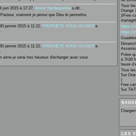
Tous les 
4 juin 2015 à 17:27,
Amos Yambayamba
a dit...
Orange 3
Pasteur, vraiment je pense que Dieu le permettra
)/Free c
mariage
30 janvier 2015 à 11:22,
PROPHETE KOUO OLIVIER
a
https:/
..
https:/
Guadelo
Dimanche
30 janvier 2015 à 11:22,
PROPHETE KOUO OLIVIER
a
Assainis
..
Prière q
n aime je serai tres heureux d'echanger avec vous
à 7h30 h
heure d’é
Tous les 
Sur Oran
)
Free can
Sur TikT
BADG
Chargem
LES 