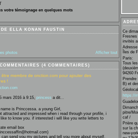
T
s votre témoignage en quelques mots
ADRE
DE ELLA KONAN FAUSTIN
Ce diman
Fresnes 
invités 
Adresse 
Îles de 
des photos
Afficher tout
Paris:
Tous les
 COMMENTAIRES (4 COMMENTAIRES)
(deuxièm
94260 Fr
 être membre de onction.com pour ajouter des
Prendre 
es !
B) et de
nction.com
Géolocal
https:/
5 mars 2016 à 9:15,
princess
a dit...
Guadelo
Dimanche
name is Princcessa. a young Girl,
pitre/Mo
ot attracted and impressed when i read through your profile, i
caf /
l like to know you. if interested i will like you write letters to
Prière q
vate email box
sur la c
rinccessaffin@hotmail.com)
new-york
i can send you my pictures and tell you more about myself.
ou 12h30 