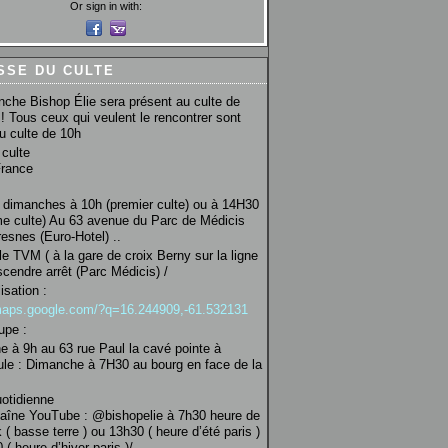
Or sign in with:
SSE DU CULTE
che Bishop Élie sera présent au culte de
! Tous ceux qui veulent le rencontrer sont
au culte de 10h
culte
France
 dimanches à 10h (premier culte) ou à 14H30
e culte) Au 63 avenue du Parc de Médicis
esnes (Euro-Hotel) ..
le TVM ( à la gare de croix Berny sur la ligne
scendre arrêt (Parc Médicis) /
isation :
/maps.google.com/?q=16.244909,-61.532131
upe :
 à 9h au 63 rue Paul la cavé pointe à
ule : Dimanche à 7H30 au bourg en face de la
uotidienne
haîne YouTube : @bishopelie à 7h30 heure de
 ( basse terre ) ou 13h30 ( heure d’été paris )
( heure d’hiver paris )/