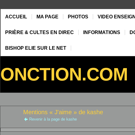
ACCUEIL
MA PAGE
PHOTOS
VIDEO ENSEIG
PRIÈRE & CULTES EN DIREC
INFORMATIONS
D
BISHOP ELIE SUR LE NET
ONCTION.COM
Mentions « J'aime » de kashe
Revenir à la page de kashe