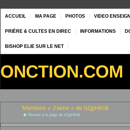
ACCUEIL
MA PAGE
PHOTOS
VIDEO ENSEIG
PRIÈRE & CULTES EN DIREC
INFORMATIONS
D
BISHOP ELIE SUR LE NET
ONCTION.COM
Mentions « J'aime » de hZjpHiIUk
Revenir à la page de hZjpHiIUk