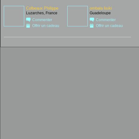
Colbeaux Philippe
ombala lisiki
Luzarches, France
Guadeloupe
Commenter
Commenter
Offrir un cadeau
Offrir un cadeau