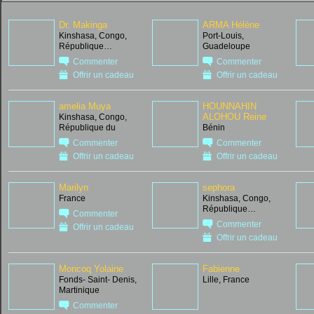
Dr. Makinga
ARMA Hélène
Kinshasa, Congo,
Port-Louis,
République…
Guadeloupe
Commenter
Commenter
Offrir un cadeau
Offrir un cadeau
amelia Muya
HOUNNAHIN
ALOHOU Reine
Kinshasa, Congo,
République du
Bénin
Commenter
Commenter
Offrir un cadeau
Offrir un cadeau
Marilyn
sephora
France
Kinshasa, Congo,
République…
Commenter
Commenter
Offrir un cadeau
Offrir un cadeau
Moncoq Yolaine
Fabienne
Fonds- Saint- Denis,
Lille, France
Martinique
Commenter