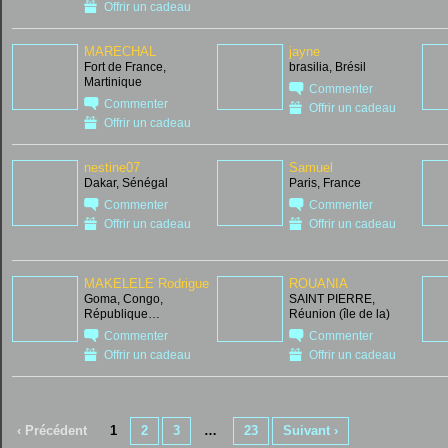
Offrir un cadeau
MARECHAL
jayne
Fort de France,
brasilia, Brésil
Martinique
Commenter
Commenter
Offrir un cadeau
Offrir un cadeau
nestine07
Samuel
Dakar, Sénégal
Paris, France
Commenter
Commenter
Offrir un cadeau
Offrir un cadeau
MAKELELE Rodrigue
ROUANIA
Goma, Congo,
SAINT PIERRE,
République…
Réunion (île de la)
Commenter
Commenter
Offrir un cadeau
Offrir un cadeau
‹ Précédent
1
2
3
…
23
Suivant ›