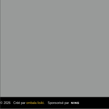
© 2026 Créé par
ombala lisiki
. Sponsorisé par