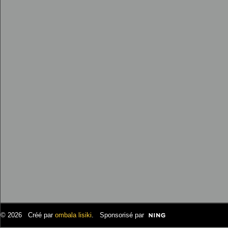
© 2026 Créé par
ombala lisiki
. Sponsorisé par