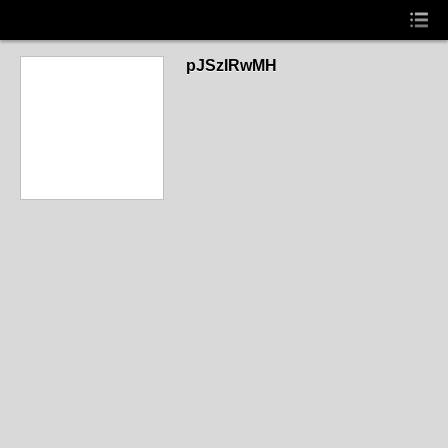
pJSzIRwMH