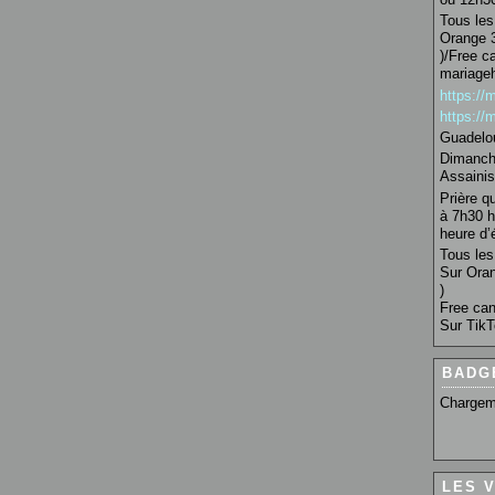
Tous les 
Orange 3
)/Free c
mariage
https:/
https:/
Guadelo
Dimanche
Assainis
Prière q
à 7h30 h
heure d’é
Tous les 
Sur Oran
)
Free can
Sur TikT
BADG
Chargem
LES 