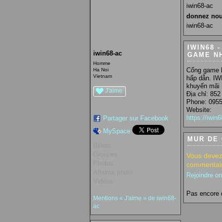
iwin68-ac
donnez nou
iwin68-ac
IWIN68 
iwin68-ac
GAME N
Homme
Cổng game b
Ha Noi
Vietnam
hấp dẫn. IW
khuyến mãi h
J'aime
Địa chỉ: 85
Phone: 095
Website:
https://iwin6
Partager sur Facebook
MySpace
MUR DE
Billets
Groupes
Vous devez
Photos
commentair
Albums photo
Rejoindre o
Vidéos
Pas encore 
Mentions « J'aime » de iwin68-
ac