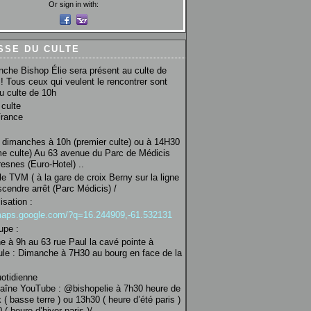
Or sign in with:
SSE DU CULTE
che Bishop Élie sera présent au culte de
! Tous ceux qui veulent le rencontrer sont
au culte de 10h
culte
France
 dimanches à 10h (premier culte) ou à 14H30
e culte) Au 63 avenue du Parc de Médicis
esnes (Euro-Hotel) ..
le TVM ( à la gare de croix Berny sur la ligne
scendre arrêt (Parc Médicis) /
isation :
/maps.google.com/?q=16.244909,-61.532131
upe :
 à 9h au 63 rue Paul la cavé pointe à
ule : Dimanche à 7H30 au bourg en face de la
uotidienne
haîne YouTube : @bishopelie à 7h30 heure de
 ( basse terre ) ou 13h30 ( heure d’été paris )
( heure d’hiver paris )/