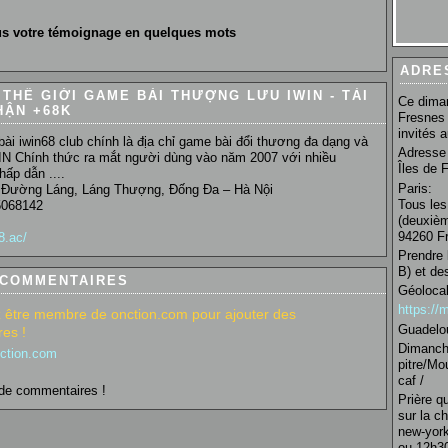
s votre témoignage en quelques mots
ADRE
- THẾ GIỚI GAME BÀI THƯỢNG LƯU IWIN - TẢI
Ce diman
HẬN +68K
Fresnes 
invités 
ài iwin68 club chính là địa chỉ game bài đổi thương đa dạng và
Adresse 
IN Chính thức ra mắt người dùng vào năm 2007 với nhiều
Îles de 
ấp dẫn ....
Paris:
2 Đường Láng, Láng Thượng, Đống Đa – Hà Nội
Tous les
5068142
(deuxièm
94260 Fr
8.ac/
Prendre 
B) et de
 COMMENTAIRES
Géolocal
https:/
 être membre de onction.com pour ajouter des
Guadelo
es !
Dimanche
nction.com
pitre/Mo
caf /
de commentaires !
Prière q
sur la c
new-york
ou 12h30 