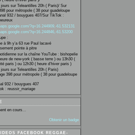
jours sur Teleantilles 20h ( Paris)/ Sur
98 pour métropole ( 38 pour guadeloupe
anal 932 / bouygues 407/Sur TikTok :
heureux
/maps.google.com/?q=16.244909,-61.532131
/maps.google.com/?q=16.244846,-61.53200
upe :
 à 9h y’a 63 rue Paul lacavé
sement pointe à pitre
uotidienne sur la chaîne YouTube : bishopelie
eure de new-york ( basse terre ) ou 13h30 (
té paris ) ou 12h30 ( heure d’hiver paris )
jours sur Teleantilles 20h ( Paris)
ge 398 pour métropole ( 38 pour guadeloupe
al 932 / bouygues 407
ok : reussir_mariage
E
ent en cours…
Obtenir un badge
VIDEOS FACEBOOK REGGAE-