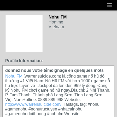
Nohu FM
Homme
Vietnam
Profile Information:
donnez nous votre témoignage en quelques mots
Nohu FM
(warrensuicide.com) là cổng game nổ hũ đổi
thưởng #1 Việt Nam. Nổ Hũ FM với hơn 1000+ game nỗ
hũ trực tuyến với Jackpot đã lên đến 999 tỷ đồng. Đăng
ký Nohu FM chơi game nổ hũ ngay.Địa chỉ: 2 Nhị Thanh,
P. Tam Thanh, Thành phố Lạng Sơn, Tỉnh Lạng Sơn,
Việt NamHotline: 0889.889.998 Website:
http://www.warrensuicide.com/
Hastags, tag: #nohu
#gamenohu #nohutructuyen #nhacainohu
#gamenohudoithuong #nohufm Website: