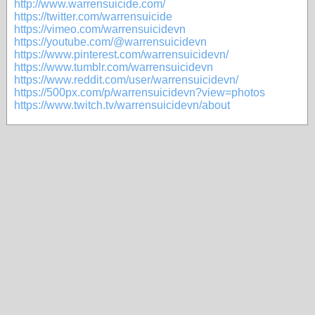
http://www.warrensuicide.com/
https://twitter.com/warrensuicide
https://vimeo.com/warrensuicidevn
https://youtube.com/@warrensuicidevn
https://www.pinterest.com/warrensuicidevn/
https://www.tumblr.com/warrensuicidevn
https://www.reddit.com/user/warrensuicidevn/
https://500px.com/p/warrensuicidevn?view=photos
https://www.twitch.tv/warrensuicidevn/about