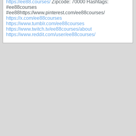
https://ee88.courses/
Zipcode: 70000 Hashtags:
#ee88courses
#ee88https://www.pinterest.com/ee88courses/
https://x.com/ee88courses
https://www.tumblr.com/ee88courses
https://www.twitch.tv/ee88courses/about
https://www.reddit.com/user/ee88courses/