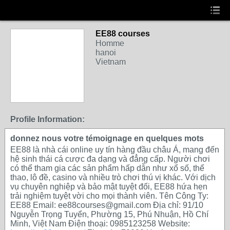
EE88 courses
Homme
hanoi
Vietnam
Profile Information:
donnez nous votre témoignage en quelques mots
EE88 là nhà cái online uy tín hàng đầu châu Á, mang đến
hệ sinh thái cá cược đa dạng và đẳng cấp. Người chơi
có thể tham gia các sản phẩm hấp dẫn như xổ số, thể
thao, lô đề, casino và nhiều trò chơi thú vị khác. Với dịch
vụ chuyên nghiệp và bảo mật tuyệt đối, EE88 hứa hẹn
trải nghiệm tuyệt vời cho mọi thành viên. Tên Công Ty:
EE88 Email: ee88courses@gmail.com Địa chỉ: 91/10
Nguyễn Trọng Tuyển, Phường 15, Phú Nhuận, Hồ Chí
Minh, Việt Nam Điện thoại: 0985123258 Website: