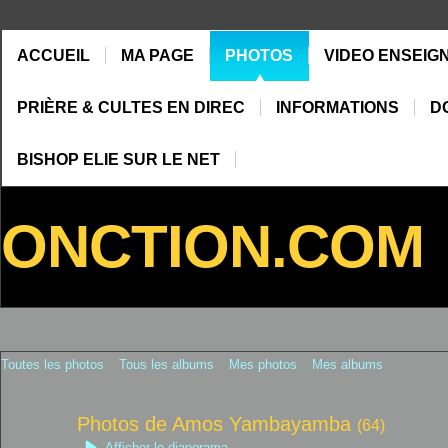
ACCUEIL
MA PAGE
PHOTOS
VIDEO ENSEIG
PRIÈRE & CULTES EN DIREC
INFORMATIONS
D
BISHOP ELIE SUR LE NET
ONCTION.COM
Toutes les photos
Tous les albums
Mes photos
Mes albums
Photos de Amos Yambayamba
(64)
Afficher le diaporama