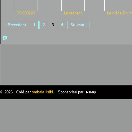
DSC00195
Le respect
La grâce Divin
‹ Précédent
1
2
3
4
Suivant ›
© 2026 Créé par
ombala lisiki
. Sponsorisé par