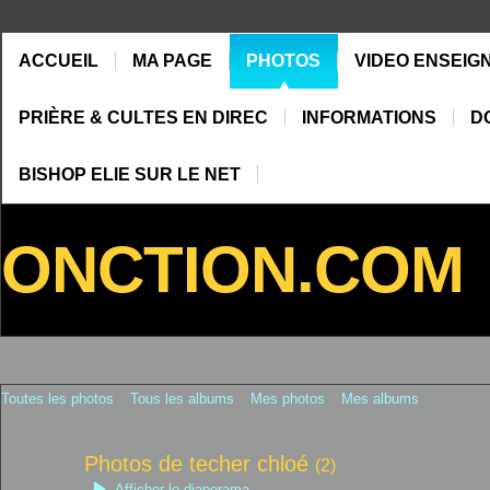
ACCUEIL
MA PAGE
PHOTOS
VIDEO ENSEIG
PRIÈRE & CULTES EN DIREC
INFORMATIONS
D
BISHOP ELIE SUR LE NET
ONCTION.COM
Toutes les photos
Tous les albums
Mes photos
Mes albums
Photos de techer chloé
(2)
Afficher le diaporama