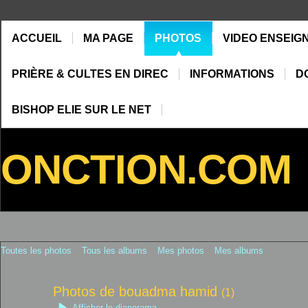
ACCUEIL
MA PAGE
PHOTOS
VIDEO ENSEIG
PRIÈRE & CULTES EN DIREC
INFORMATIONS
D
BISHOP ELIE SUR LE NET
ONCTION.COM
Toutes les photos
Tous les albums
Mes photos
Mes albums
Photos de bouadma hamid
(1)
Afficher le diaporama