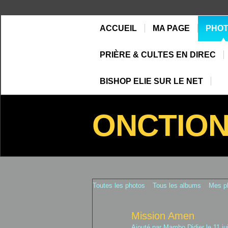
ACCUEIL
MA PAGE
PHO
PRIÈRE & CULTES EN DIREC
BISHOP ELIE SUR LE NET
ONCTIO
Toutes les photos
Tous les albums
Mes p
Mission Amen
Ajouté par
Mambo Didier
le 11 ju