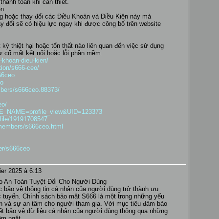
hanh toán khi cần thiết.
ện
ng hoặc thay đổi các Điều Khoản và Điều Kiện này mà
y đổi sẽ có hiệu lực ngay khi được công bố trên website
kỳ thiệt hại hoặc tổn thất nào liên quan đến việc sử dụng
sự cố mất kết nối hoặc lỗi phần mềm.
u-khoan-dieu-kien/
tion/s666-ceo/
666ceo
eo
mbers/s666ceo.88373/
eo/
AGE_NAME=profile_view&UID=123373
file/19191708547
/members/s666ceo.html
ser/s666ceo
ier 2025 à 6:13
 An Toàn Tuyệt Đối Cho Người Dùng
ệc bảo vệ thông tin cá nhân của người dùng trở thành ưu
c tuyến. Chính sách bảo mật S666 là một trong những yếu
in và sự an tâm cho người tham gia. Với mục tiêu đảm bảo
kết bảo vệ dữ liệu cá nhân của người dùng thông qua những
êm ngặt.