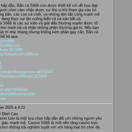
 hấp dẫn, Bắn cá S666 còn được thiết kế với đồ họa đẹp
gười chơi cảm nhận được sự thú vị khi tham gia vào trò
úng bắn, các con cá chết, và những đợt tấn công mạnh mẽ
đang thực sự lặn xuống biển cả và săn bắt cá.
á S666 là các sự kiện và giải đấu thường xuyên được tổ
ơi tranh tài và nhận những phần thưởng giá trị. Nếu bạn
giải trí nhẹ nhàng nhưng không kém phần gay cấn, Bắn cá
thể bỏ qua.
-ca-s666/
415-s666-ceo
66ceo.507298/
e.php?showuser=s666ceo
a
o
/viewprofilepage/user-id/171947
hp?members/s666ceo.112940/
eo
ndex.php?s666ceo
files/s666ceo/activity
6ceo
ier 2025 à 4:21
í Đỉnh Cao
 casino luôn là một lựa chọn hấp dẫn đối với những người yêu
 giác mạnh mẽ. Casino S666 là một nền tảng casino trực
hơi những trải nghiệm tuyệt vời với hàng loạt trò chơi đa