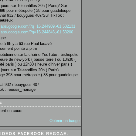
jours sur Teleantilles 20h ( Paris)/ Sur
98 pour métropole ( 38 pour guadeloupe
anal 932 / bouygues 407/Sur TikTok :
heureux
/maps.google.com/?q=16.244909,-61.532131
/maps.google.com/?q=16.244846,-61.53200
upe :
 à 9h y’a 63 rue Paul lacavé
sement pointe à pitre
uotidienne sur la chaîne YouTube : bishopelie
eure de new-york ( basse terre ) ou 13h30 (
té paris ) ou 12h30 ( heure d’hiver paris )
jours sur Teleantilles 20h ( Paris)
ge 398 pour métropole ( 38 pour guadeloupe
al 932 / bouygues 407
ok : reussir_mariage
E
ent en cours…
Obtenir un badge
VIDEOS FACEBOOK REGGAE-