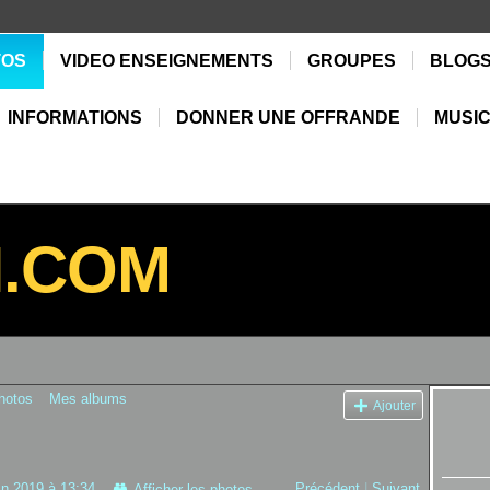
TOS
VIDEO ENSEIGNEMENTS
GROUPES
BLOG
INFORMATIONS
DONNER UNE OFFRANDE
MUSIC
N.COM
hotos
Mes albums
Ajouter
in 2019 à 13:34
Précédent
|
Suivant
Afficher les photos