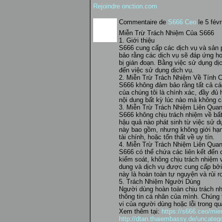
Rejoindre onction.com
Commentaire de
S666 Ceo
le 5 févr
Miễn Trừ Trách Nhiệm Của S666
1. Giới thiệu
S666 cung cấp các dịch vụ và sản 
bảo rằng các dịch vụ sẽ đáp ứng h
bị gián đoạn. Bằng việc sử dụng dịc
đến việc sử dụng dịch vụ.
2. Miễn Trừ Trách Nhiệm Về Tính 
S666 không đảm bảo rằng tất cả các 
của chúng tôi là chính xác, đầy đủ
nội dung bất kỳ lúc nào mà không c
3. Miễn Trừ Trách Nhiệm Liên Quan
S666 không chịu trách nhiệm về bất k
hậu quả nào phát sinh từ việc sử d
này bao gồm, nhưng không giới hạn, 
tài chính, hoặc tổn thất về uy tín.
4. Miễn Trừ Trách Nhiệm Liên Quan
S666 có thể chứa các liên kết đến 
kiểm soát, không chịu trách nhiệm
dung và dịch vụ được cung cấp bởi 
này là hoàn toàn tự nguyện và rủi r
5. Trách Nhiệm Người Dùng
Người dùng hoàn toàn chịu trách n
thông tin cá nhân của mình. Chúng t
vi của người dùng hoặc lỗi trong qu
Xem thêm tại:
https://s666.ceo/mie
http://dtan.thaiembassy.de/uncateg