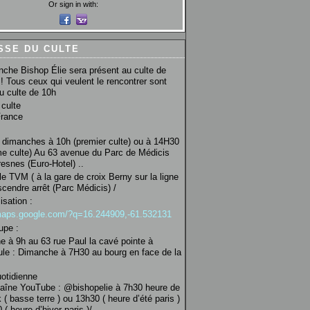
Or sign in with:
SSE DU CULTE
che Bishop Élie sera présent au culte de
! Tous ceux qui veulent le rencontrer sont
au culte de 10h
culte
France
 dimanches à 10h (premier culte) ou à 14H30
e culte) Au 63 avenue du Parc de Médicis
esnes (Euro-Hotel) ..
le TVM ( à la gare de croix Berny sur la ligne
scendre arrêt (Parc Médicis) /
isation :
/maps.google.com/?q=16.244909,-61.532131
upe :
 à 9h au 63 rue Paul la cavé pointe à
ule : Dimanche à 7H30 au bourg en face de la
uotidienne
haîne YouTube : @bishopelie à 7h30 heure de
 ( basse terre ) ou 13h30 ( heure d’été paris )
( heure d’hiver paris )/