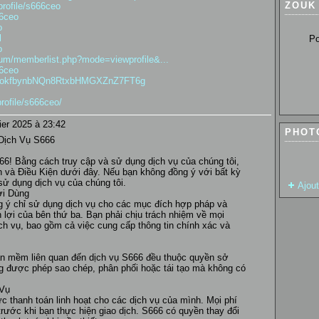
ZOUK
rofile/s666ceo
66ceo
o
l
Pour so
o
um/memberlist.php?mode=viewprofile&...
66ceo
3EaokfbynbNQn8RtxbHMGXZnZ7FT6g
rofile/s666ceo/
ier 2025 à 23:42
PHOT
Dịch Vụ S666
6! Bằng cách truy cập và sử dụng dịch vụ của chúng tôi,
n và Điều Kiện dưới đây. Nếu bạn không đồng ý với bất kỳ
sử dụng dịch vụ của chúng tôi.
Ajou
ời Dùng
g ý chỉ sử dụng dịch vụ cho các mục đích hợp pháp và
 lợi của bên thứ ba. Bạn phải chịu trách nhiệm về mọi
h vụ, bao gồm cả việc cung cấp thông tin chính xác và
phần mềm liên quan đến dịch vụ S666 đều thuộc quyền sở
ng được phép sao chép, phân phối hoặc tái tạo mà không có
 Vụ
 thanh toán linh hoạt cho các dịch vụ của mình. Mọi phí
trước khi bạn thực hiện giao dịch. S666 có quyền thay đổi