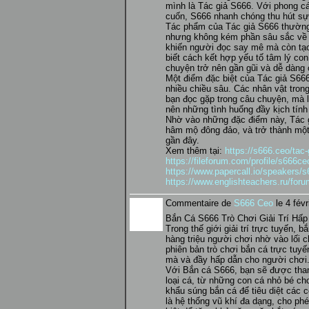
mình là Tác giả S666. Với phong cá
cuốn, S666 nhanh chóng thu hút sự
Tác phẩm của Tác giả S666 thường
nhưng không kém phần sâu sắc về 
khiến người đọc say mê mà còn tạo
biết cách kết hợp yếu tố tâm lý co
chuyện trở nên gần gũi và dễ dàng 
Một điểm đặc biệt của Tác giả S666
nhiều chiều sâu. Các nhân vật tro
bạn đọc gặp trong câu chuyện, mà l
nên những tình huống đầy kịch tính
Nhờ vào những đặc điểm này, Tác 
hâm mộ đông đảo, và trở thành một 
gần đây.
Xem thêm tại:
https://s666.ceo/tac-
https://fileforum.com/profile/s666ce
https://www.papercall.io/speakers/
https://www.englishteachers.ru/fo
Commentaire de
S666 Ceo
le 4 févr
Bắn Cá S666 Trò Chơi Giải Trí Hấ
Trong thế giới giải trí trực tuyến, 
hàng triệu người chơi nhờ vào lối c
phiên bản trò chơi bắn cá trực tuy
mà và đầy hấp dẫn cho người chơi
Với Bắn cá S666, bạn sẽ được tham
loại cá, từ những con cá nhỏ bé c
khẩu súng bắn cá để tiêu diệt các
là hệ thống vũ khí đa dạng, cho p