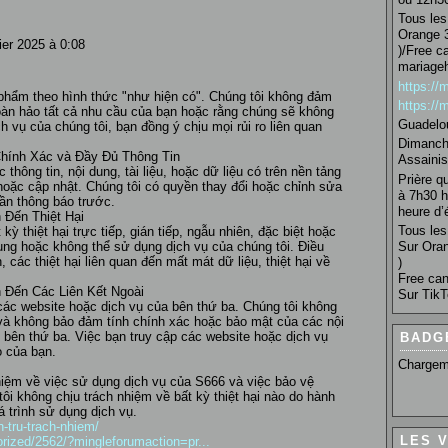
Tous les 
Orange 3
ier 2025 à 0:08
)/Free c
mariage
https:/
phẩm theo hình thức "như hiện có". Chúng tôi không đảm
https:/
oàn hảo tất cả nhu cầu của bạn hoặc rằng chúng sẽ không
Guadelo
h vụ của chúng tôi, bạn đồng ý chịu mọi rủi ro liên quan
Dimanche
Chính Xác và Đầy Đủ Thông Tin
Assainis
thông tin, nội dung, tài liệu, hoặc dữ liệu có trên nền tảng
Prière q
 hoặc cập nhật. Chúng tôi có quyền thay đổi hoặc chỉnh sửa
à 7h30 h
ần thông báo trước.
heure d’é
 Đến Thiệt Hại
Tous les 
ỳ thiệt hại trực tiếp, gián tiếp, ngẫu nhiên, đặc biệt hoặc
Sur Oran
ụng hoặc không thể sử dụng dịch vụ của chúng tôi. Điều
các thiệt hại liên quan đến mất mát dữ liệu, thiệt hại về
)
Free can
 Đến Các Liên Kết Ngoài
Sur TikT
các website hoặc dịch vụ của bên thứ ba. Chúng tôi không
 và không bảo đảm tính chính xác hoặc bảo mật của các nội
bên thứ ba. Việc bạn truy cập các website hoặc dịch vụ
BADG
o của bạn.
Chargem
hiệm về việc sử dụng dịch vụ của S666 và việc bảo vệ
ôi không chịu trách nhiệm về bất kỳ thiệt hại nào do hành
á trình sử dụng dịch vụ.
n-tru-trach-nhiem/
LES 
orized/2562/?mingleforumaction=pr...