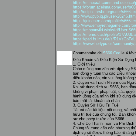
https://minecraftcommand.science/p
https://forum.aceinna.com/user/s6
http://delphi.larsbo.org/user/s666ce
http://www.pvp.iq.pl/user-28246.htm
https://joinentre.com/profile/s666ce
http://www.empyrethegame.com/for
https://moparwiki.win/wiki/User:S6
https://memo.cash/profile/17AU
https://pad.fs.lmu.de/s/R1VsGpFeL
https://www.herlypc.es/community/p
Commentaire de
S666 Ceo
le 4 févr
Điều Khoản và Điều Kiện Sử Dụng 
1. Giới thiệu
Chào mừng bạn đến với dịch vụ S66
bạn đồng ý tuân thủ các Điều Khoả
điều khoản nào, xin vui lòng không 
2. Quyền và Trách Nhiệm của Ngư
Khi sử dụng dịch vụ S666, bạn đồn
không vi phạm pháp luật, các quyền
hành động của mình khi sử dụng dịc
bảo mật tài khoản cá nhân.
3. Quyền Sở Hữu Trí Tuệ
Tất cả các tài liệu, nội dung, và 
hữu trí tuệ của chúng tôi. Bạn khô
sự cho phép trước của S666.
4. Chế Độ Thanh Toán và Phí Dịch
Chúng tôi cung cấp các phương thức
dịch vụ sẽ được thông báo rõ ràng 