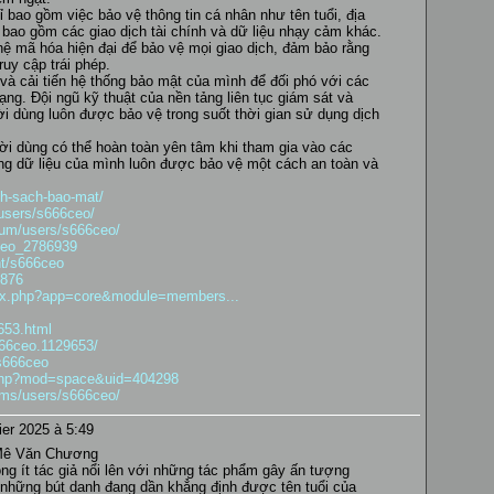
bao gồm việc bảo vệ thông tin cá nhân như tên tuổi, địa
n bao gồm các giao dịch tài chính và dữ liệu nhạy cảm khác.
ệ mã hóa hiện đại để bảo vệ mọi giao dịch, đảm bảo rằng
ruy cập trái phép.
à cải tiến hệ thống bảo mật của mình để đối phó với các
ng. Đội ngũ kỹ thuật của nền tảng liên tục giám sát và
i dùng luôn được bảo vệ trong suốt thời gian sử dụng dịch
i dùng có thể hoàn toàn yên tâm khi tham gia vào các
rằng dữ liệu của mình luôn được bảo vệ một cách an toàn và
nh-sach-bao-mat/
/users/s666ceo/
rum/users/s666ceo/
ceo_2786939
nt/s666ceo
1876
dex.php?app=core&module=members...
653.html
666ceo.1129653/
s666ceo
.php?mod=space&uid=404298
rums/users/s666ceo/
ier 2025 à 5:49
Mê Văn Chương
ông ít tác giả nổi lên với những tác phẩm gây ấn tượng
những bút danh đang dần khẳng định được tên tuổi của