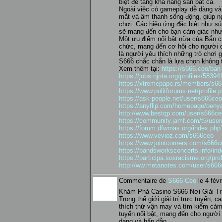
biệt để tăng khả năng săn bắt cá.
Ngoài việc có gameplay dễ dàng và
mắt và âm thanh sống động, giúp n
chơi. Các hiệu ứng đặc biệt như s
sẽ mang đến cho bạn cảm giác như 
Một ưu điểm nổi bật nữa của Bắn c
chức, mang đến cơ hội cho người ch
là người yêu thích những trò chơi 
S666 chắc chắn là lựa chọn không 
Xem thêm tại:
https://s666.ceo/ban
https://jobs.njota.org/profiles/5839
https://xtremepape.rs/members/s6
https://www.politforums.net/profil
https://ask-people.net/user/s666ceo
https://anyflip.com/homepage/oeny
http://www.bestqp.com/user/s666ce
https://community.jamf.com/t5/user
https://forum.dfwmas.org/index.p
https://www.vevioz.com/s666ceo
https://www.jointcorners.com/s666c
https://bandsworksconcerts.info/i
https://participa.sosracisme.org/pro
http://ww.metanotes.com/user/s66
Commentaire de
S666 Ceo
le 4 févr
Khám Phá Casino S666 Nơi Giải Tr
Trong thế giới giải trí trực tuyến,
thích thử vận may và tìm kiếm cảm
tuyến nổi bật, mang đến cho người c
dạng và hấp dẫn.