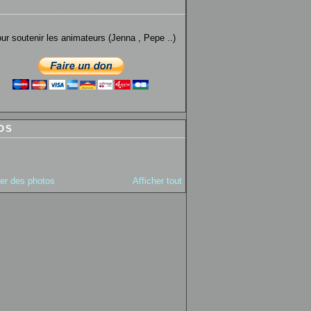
utenir les animateurs (Jenna , Pepe ..)
OS
ter des photos
Afficher tout