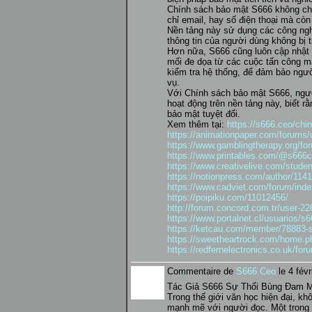
Chính sách bảo mật S666 không chỉ 
chỉ email, hay số điện thoại mà cò
Nền tảng này sử dụng các công ngh
thông tin của người dùng không bị t
Hơn nữa, S666 cũng luôn cập nhật v
mối đe dọa từ các cuộc tấn công mạ
kiểm tra hệ thống, để đảm bảo ngườ
vụ.
Với Chính sách bảo mật S666, ngườ
hoạt động trên nền tảng này, biết 
bảo mật tuyệt đối.
Xem thêm tại:
https://s666.ceo/chi
https://animationpaper.com/forums
https://www.gamblingtherapy.org/fo
https://www.printables.com/@s666
https://www.creativelive.com/stude
https://notionpress.com/author/114
https://www.cadviet.com/forum/in
https://poipiku.com/11012456/
http://forum.concord.com.tr/user-22
https://www.portalnet.cl/usuarios/s
https://ketcau.com/member/78883-
https://sweetheartrock.com/home
https://redfernelectronics.co.uk/fo
Commentaire de
S666 Ceo
le 4 févr
Tác Giả S666 Sự Thổi Bùng Đam 
Trong thế giới văn học hiện đại, kh
mạnh mẽ với người đọc. Một trong 