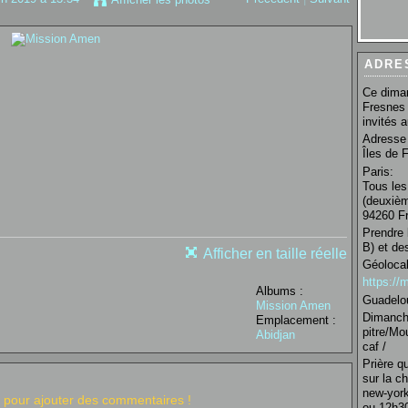
ADRE
Ce diman
Fresnes 
invités 
Adresse 
Îles de 
Paris:
Tous les
(deuxièm
94260 Fr
Prendre 
B) et de
Afficher en taille réelle
Géolocal
https:/
Albums :
Guadelo
Mission Amen
Dimanche
Emplacement :
pitre/Mo
Abidjan
caf /
Prière q
sur la c
new-york
pour ajouter des commentaires !
ou 12h30 