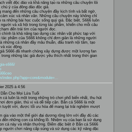
ch viết độc đáo và khả năng tạo ra những câu chuyện lôi
 chú ý của đông đảo độc giả.
 mang đến những câu chuyện đầy kịch tính và bất ngờ,
cảm xúc và nhân văn. Những câu chuyện này không chỉ
 ra những bài học cuộc sống quý giá. Đặc biệt, S666 luôn
n người và xã hội trong từng tác phẩm, khiến cho mỗi câu
chạm đến trái tim của người đọc.
 chính là khả năng tạo dựng các nhân vật phức tạp với
ng tác phẩm của S666 không chỉ đơn giản là những người
à những cá nhân đầy mâu thuẫn, đấu tranh nội tâm, tạo
 và xúc động.
giả S666 đã nhanh chóng xây dựng được một lượng fan
trong những tác giả được yêu thích nhất trong thời gian
gia-s666/
o
s666ceo
rum/index.php?app=core&module=...
ier 2025 à 4:56
p Dẫn Cho Mọi Lứa Tuổi
bắn cá luôn là một trong những trò chơi phổ biến nhất, thu hút
hơi đơn giản, thú vị và dễ tiếp cận. Bắn cá S666 là một
ến tuyệt vời, được tối ưu hóa để mang lại trải nghiệm mượt
.
 gia vào một thế giới đại dương rộng lớn với đầy đủ các
ho đến những con cá khổng lồ. Nhiệm vụ của bạn là sử dụng
 con cá này và nhận thưởng. Điểm đặc biệt ở Bắn cá S666
hép người chơi nâng cấp súng và sử dụng các kỹ năng đặc