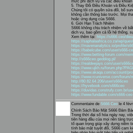
mức phí dịch vụ và các điều khoản t
5. Thay Đổi Điều Khoản và Điều Ki
Chúng tôi có quyền sửa đổi, bổ su
không cần thông báo trước. Mọi tha
hoặc ứng dụng của S666.
6. Giới Hạn Trách Nhiệm
S666 không chịu trách nhiệm về bất 
dịch vụ, bao gồm cả lỗi hệ thống, 
Xem thêm tại:
https://s666.ceo/die
https://saphalaafrica.co.za/wp/ques
https://mavenanalytics.io/profile/s
https://babelcube.com/user/s666-c
https://www.betting-forum.com/me
http://s666ceo.geoblog.pl/
https://realdeejays.com/user/s666c
https://www.ujkh.ru/forum.php?P
https://www.akaqa.com/account/pro
https://www.rcuniverse.com/forum
http://80.82.64.206/user/s666ceo
https://hyvebook.com/s666ceo
https://duvidas.construfy.com.br/u
https://www.fundable.com/s666-ceo
Commentaire de
S666 Ceo
le 4 févr
Chính Sách Bảo Mật S666 Đảm Bảo
Trong thời đại số hóa ngày nay, vi
tiên hàng đầu của mọi nền tảng trự
tố quan trọng giúp xây dựng niềm t
tính bảo mật tuyệt đối, S666 cam 
biện pháp bảo mật tiên tiến và nghi