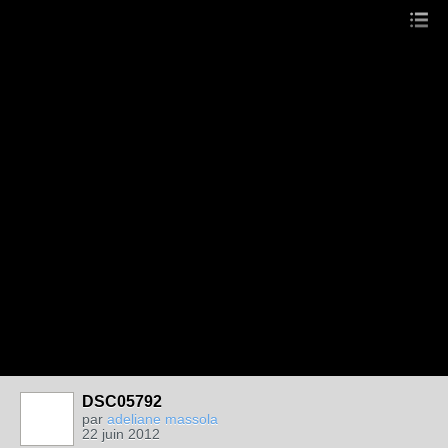
DSC05792
par
adeliane massola
22 juin 2012