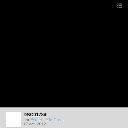
DSC01784
par
Esther de la Grace
17 oct. 2012