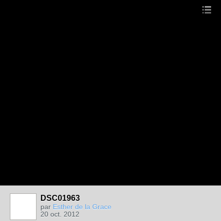
DSC01963
par
Esther de la Grace
20 oct. 2012