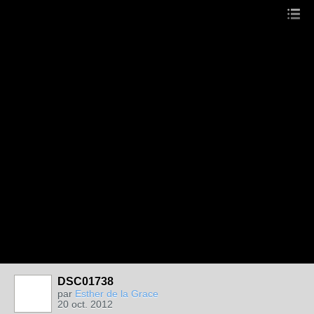
DSC01738
par
Esther de la Grace
20 oct. 2012