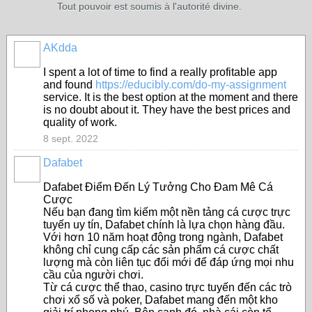
Tout pouvoir est soumis à l'autorité divine.
AKdda
I spent a lot of time to find a really profitable app
and found
https://educibly.com/do-my-assignment
service. It is the best option at the moment and there
is no doubt about it. They have the best prices and
quality of work.
8 sept. 2022
Dafabet
Dafabet Điểm Đến Lý Tưởng Cho Đam Mê Cá
Cược
Nếu bạn đang tìm kiếm một nền tảng cá cược trực
tuyến uy tín, Dafabet chính là lựa chọn hàng đầu.
Với hơn 10 năm hoạt động trong ngành, Dafabet
không chỉ cung cấp các sản phẩm cá cược chất
lượng mà còn liên tục đổi mới để đáp ứng mọi nhu
cầu của người chơi.
Từ cá cược thể thao, casino trực tuyến đến các trò
chơi xổ số và poker, Dafabet mang đến một kho