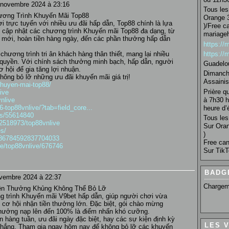
 novembre 2024 à 23:16
Tous les 
ương Trình Khuyến Mãi Top88
Orange 3
 trực tuyến với nhiều ưu đãi hấp dẫn, Top88 chính là lựa
)/Free c
c cập nhật các chương trình Khuyến mãi Top88 đa dạng, từ
mariage
mới, hoàn tiền hàng ngày, đến các phần thưởng hấp dẫn
https:/
https:/
chương trình tri ân khách hàng thân thiết, mang lại nhiều
ộc quyền. Với chính sách thưởng minh bạch, hấp dẫn, người
Guadelo
 hội để gia tăng lợi nhuận.
Dimanche
ông bỏ lỡ những ưu đãi khuyến mãi giá trị!
Assainis
/khuyen-mai-top88/
Prière q
live
à 7h30 h
vnlive
36-top88vnlive/?tab=field_core...
heure d’é
sts/55614840
Tous les 
s/2518973/top88vnlive
Sur Oran
es/
)
4086784592837704033
Free can
ile/top88vnlive/676746
Sur TikT
BADG
vembre 2024 à 22:37
Chargem
ền Thưởng Khủng Không Thể Bỏ Lỡ
 trình Khuyến mãi V9bet hấp dẫn, giúp người chơi vừa
ơ hội nhận tiền thưởng lớn. Đặc biệt, gói chào mừng
 thưởng nạp lên đến 100% là điểm nhấn khó cưỡng.
n hàng tuần, ưu đãi ngày đặc biệt, hay các sự kiện định kỳ
LES 
n thắng. Tham gia ngay hôm nay để không bỏ lỡ các khuyến