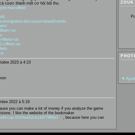
ZOUK
cá cược thành một cơ hội bội thu.
uyen-mai-v9bet/
Pour so
844
-immigration-discussion-board/memb...
ets/
v9bets+us
ts
k/v9bets+us
71-v9bets-us
9bets
+us
PHOT
tobre 2023 à 4:23
 mon
Ajou
mbre 2022 à 5:19
ecause you can make a lot of money if you analyze the game
cisions. I like the website of the bookmaker
-world-cup-161f4ee52cb14d77880e3...
, because here you can