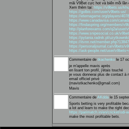
mãi V9Bet cực hot và biến mỗi lần 
Xem thêm tại:
https://v9bets.us/kh
https://golbis.com/user/v9bets-us/
https://eternagame.org/players/407
https://www.canadavisa.com/canada
https://findaspring.org/members/v9b
http://planforexams.com/q2a/user/
https://www.snipesocial.co.uk/v9be
https://pytania.radnik.pl/uzytkowni
https://itvnn.net/member.php?1384
https://personaljournal.ca/v9bets/v
https://ask-people.net/user/v9bets
Commentaire de
tkachenko
le 17 oc
je m'appelle mavis après
en lisant ton profil, j'étais touché
je vous donnerai plus de contact à
email officiel privé
(mavistkachenko@gmail.com)
Mavis
Commentaire de
AKdda
le 15 septe
Sports betting is very profitable b
a lot and learn to make the right de
https://parimatch.in/en/cricket/odi
make the most profitable bets.