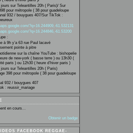
jours sur Teleantilles 20h ( Paris)/ Sur
98 pour métropole ( 38 pour guadeloupe
anal 932 / bouygues 407/Sur TikTok :
heureux
/maps.google.com/?q=16.244909,-61.532131
/maps.google.com/?q=16.244846,-61.53200
upe :
 à 9h y’a 63 rue Paul lacavé
sement pointe à pitre
uotidienne sur la chaîne YouTube : bishopelie
eure de new-york ( basse terre ) ou 13h30 (
té paris ) ou 12h30 ( heure d’hiver paris )
jours sur Teleantilles 20h ( Paris)
ge 398 pour métropole ( 38 pour guadeloupe
al 932 / bouygues 407
ok : reussir_mariage
E
ent en cours…
Obtenir un badge
VIDEOS FACEBOOK REGGAE-