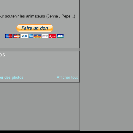
utenir les animateurs (Jenna , Pepe ..)
OS
ter des photos
Afficher tout