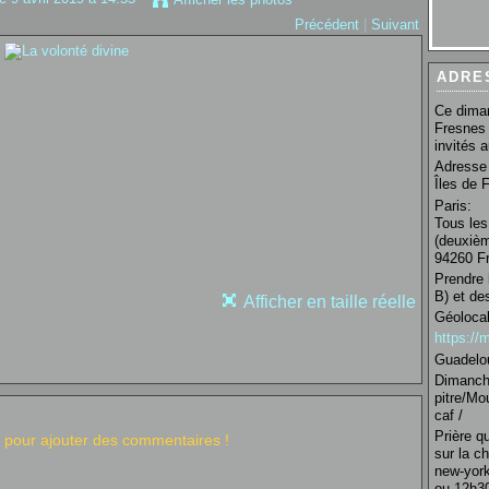
Précédent
|
Suivant
ADRE
Ce diman
Fresnes 
invités 
Adresse 
Îles de 
Paris:
Tous les
(deuxièm
94260 Fr
Prendre 
B) et de
Afficher en taille réelle
Géolocal
https:/
Guadelo
Dimanche
pitre/Mo
caf /
Prière q
pour ajouter des commentaires !
sur la c
new-york
ou 12h30 