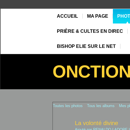
ACCUEIL
MA PAGE
PHO
PRIÈRE & CULTES EN DIREC
BISHOP ELIE SUR LE NET
ONCTIO
Toutes les photos
Tous les albums
Mes p
La volonté divine
Ajouté par
RENALDO LADORE
l