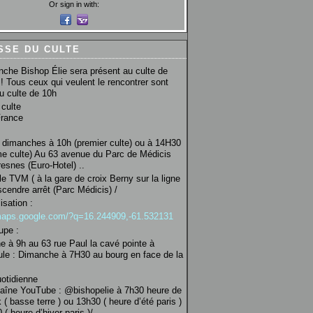
Or sign in with:
SSE DU CULTE
che Bishop Élie sera présent au culte de
! Tous ceux qui veulent le rencontrer sont
au culte de 10h
culte
France
 dimanches à 10h (premier culte) ou à 14H30
e culte) Au 63 avenue du Parc de Médicis
esnes (Euro-Hotel) ..
le TVM ( à la gare de croix Berny sur la ligne
scendre arrêt (Parc Médicis) /
isation :
/maps.google.com/?q=16.244909,-61.532131
upe :
 à 9h au 63 rue Paul la cavé pointe à
ule : Dimanche à 7H30 au bourg en face de la
uotidienne
haîne YouTube : @bishopelie à 7h30 heure de
 ( basse terre ) ou 13h30 ( heure d’été paris )
( heure d’hiver paris )/