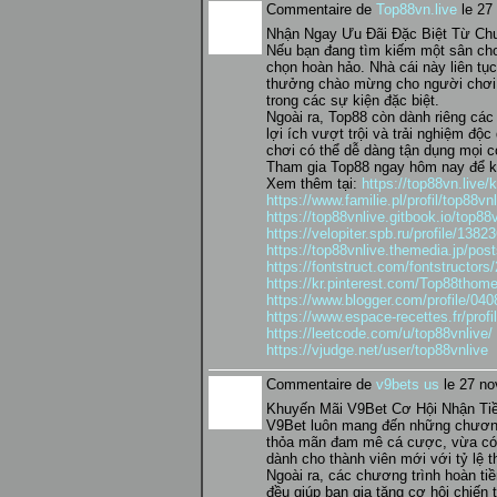
Commentaire de
Top88vn.live
le 27
Nhận Ngay Ưu Đãi Đặc Biệt Từ Ch
Nếu bạn đang tìm kiếm một sân chơi
chọn hoàn hảo. Nhà cái này liên tụ
thưởng chào mừng cho người chơi 
trong các sự kiện đặc biệt.
Ngoài ra, Top88 còn dành riêng các 
lợi ích vượt trội và trải nghiệm đ
chơi có thể dễ dàng tận dụng mọi cơ
Tham gia Top88 ngay hôm nay để kh
Xem thêm tại:
https://top88vn.live
https://www.familie.pl/profil/top88vn
https://top88vnlive.gitbook.io/top88
https://velopiter.spb.ru/profile/1382
https://top88vnlive.themedia.jp/po
https://fontstruct.com/fontstructor
https://kr.pinterest.com/Top88thom
https://www.blogger.com/profile/0
https://www.espace-recettes.fr/prof
https://leetcode.com/u/top88vnlive/
https://vjudge.net/user/top88vnlive
Commentaire de
v9bets us
le 27 no
Khuyến Mãi V9Bet Cơ Hội Nhận Ti
V9Bet luôn mang đến những chương
thỏa mãn đam mê cá cược, vừa có c
dành cho thành viên mới với tỷ lệ
Ngoài ra, các chương trình hoàn tiề
đều giúp bạn gia tăng cơ hội chiế