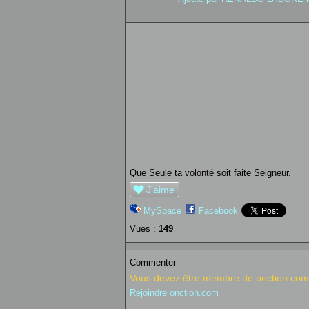
Que Seule ta volonté soit faite Seigneur.
J'aime
MySpace
Facebook
Vues :
149
Commenter
Vous devez être membre de onction.com 
Rejoindre onction.com