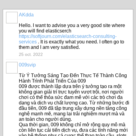
AKdda
Hello. I want to advise you a very good site where
you will find elasticserch
https://softjourn.com/elasticsearch-consulting-
services
. It is exactly what you need. I often go to
them and I am very satisfied.
25 oct. 2022
009svip
Từ Ý Tưởng Sáng Tạo Đến Thực Tế Thành Công
Hành Trình Phát Triển Của 009
009 được thành lập dựa trên ý tưởng tạo ra một
không gian giải trí trực tuyến vượt trội, nơi người
chơi có thể thỏa sức đam mê với các trò chơi đa
dạng và dịch vụ chất lượng cao. Từ những bước đi
đầu tiên, 009 đã tập trung xây dựng nền tảng công
nghệ mạnh mẽ, mang lại trải nghiệm mượt mà và
an toàn cho người dùng.
Qua thời gian, 009 không chỉ mở rộng quy mô mà
còn liên tục cải tiến dịch vụ, đưa các tính năng mới
vào hệ thống như cá cược thể thao toàn cầu, slots