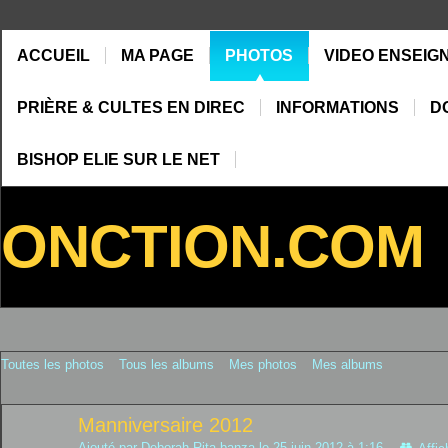
ACCUEIL
MA PAGE
PHOTOS
VIDEO ENSEIG
PRIÈRE & CULTES EN DIREC
INFORMATIONS
D
BISHOP ELIE SUR LE NET
ONCTION.COM
Toutes les photos
Tous les albums
Mes photos
Mes albums
Manniversaire 2012
Ajouté par
Deborah Rita banza
le 25 juin 2012 à 1:16