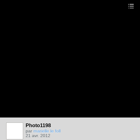
Photo1198
par
marielle le foll
21 avr. 2012