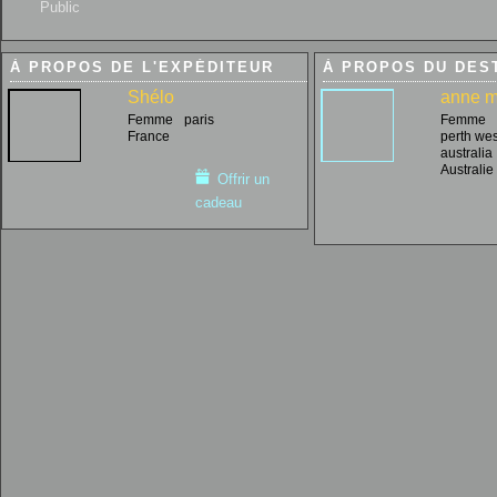
Public
À PROPOS DE L'EXPÉDITEUR
À PROPOS DU DES
Shélo
anne m
Femme
paris
Femme
France
perth we
australia
Australie
Offrir un
cadeau