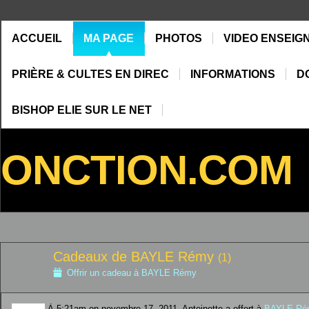
ACCUEIL
MA PAGE
PHOTOS
VIDEO ENSEIG
PRIÈRE & CULTES EN DIREC
INFORMATIONS
D
BISHOP ELIE SUR LE NET
ONCTION.COM
Cadeaux de BAYLE Rémy
(1)
Offrir un cadeau à BAYLE Rémy
À 5:21am on novembre 17, 2011, Antoinette a offert à
BAYLE Ré