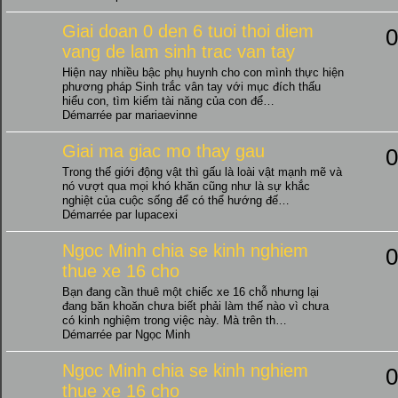
Giai doan 0 den 6 tuoi thoi diem
0
vang de lam sinh trac van tay
Hiện nay nhiều bậc phụ huynh cho con mình thực hiện
phương pháp Sinh trắc vân tay với mục đích thấu
hiểu con, tìm kiếm tài năng của con để…
Démarrée par mariaevinne
Giai ma giac mo thay gau
0
Trong thế giới động vật thì gấu là loài vật mạnh mẽ và
nó vượt qua mọi khó khăn cũng như là sự khắc
nghiệt của cuộc sống để có thể hướng đế…
Démarrée par lupacexi
Ngoc Minh chia se kinh nghiem
0
thue xe 16 cho
Bạn đang cần thuê một chiếc xe 16 chỗ nhưng lại
đang băn khoăn chưa biết phải làm thế nào vì chưa
có kinh nghiệm trong việc này. Mà trên th…
Démarrée par Ngọc Minh
Ngoc Minh chia se kinh nghiem
0
thue xe 16 cho