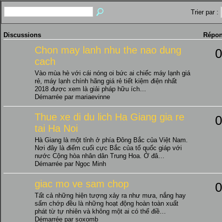
Trier par :
Discussions
Répon
Chon may lanh nhu the nao dung
0
cach
Vào mùa hè với cái nóng oi bức ai chiếc máy lạnh giá
rẻ, máy lạnh chính hãng giá rẻ tiết kiệm điện nhất
2018 được xem là giải pháp hữu ích…
Démarrée par mariaevinne
Thue xe di du lich Ha Giang gia re
0
tai Ha Noi
Hà Giang là một tỉnh ở phía Đông Bắc của Việt Nam.
Nơi đây là điểm cuối cực Bắc của tổ quốc giáp với
nước Cộng hòa nhân dân Trung Hoa. Ở đâ…
Démarrée par Ngọc Minh
giac mo ve sam chop
0
Tất cả những hiện tượng xảy ra như mưa, nắng hay
sấm chớp đều là những hoạt động hoàn toàn xuất
phát từ tự nhiên và không một ai có thể điề…
Démarrée par soxomb