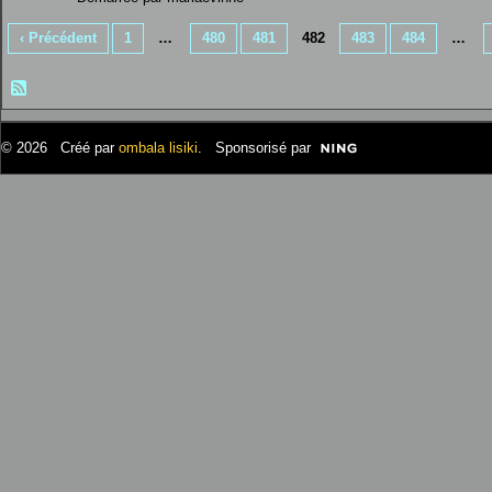
‹ Précédent
1
…
480
481
482
483
484
…
© 2026 Créé par
ombala lisiki
. Sponsorisé par