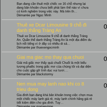
Bạn đang cần thuê một chiếc xe 16 chỗ nhưng lại
đang băn khoăn chưa biết phải làm thế nào vì chưa
có kinh nghiệm trong việc này. Mà trên th…
Démarrée par Ngọc Minh
Thuê xe Dcar Limousine 9 chỗ đi
0
danh thắng Tràng An
Thuê xe Dcar Limousine 9 chỗ đi danh thắng Tràng
An. Quần thể danh thắng Tràng An là một địa điểm du
lịch nổi tiếng vì ở đây có nhiều di sả…
Démarrée par thuexengocminh
Giai ma giac mo thay qua chuoi
0
Giải mã giấc mơ thấy quả chuối Chuối là một biểu
tượng phallic trong giấc mơ của chúng tôi và đại diện
cho cuộc gặp gỡ tình dục vui tươi.…
Démarrée par blackstormy
Nen mua may lanh nao khi co 8
0
trieu dong
Gia đình bạn đang khá băn khoăn trong việc chọn mua
một chiếc máy lạnh giá rẻ, máy lạnh chính hãng giá rẻ
tiết kiệm điện cho gia đình. Tuy…
Démarrée par mariaevinne