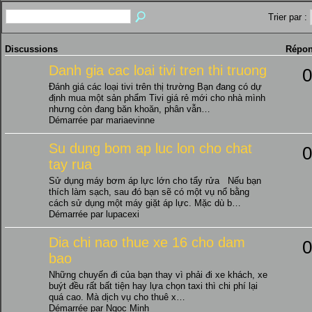
Trier par :
Discussions
Répon
Danh gia cac loai tivi tren thi truong
0
Đánh giá các loại tivi trên thị trường Bạn đang có dự
định mua một sản phẩm Tivi giá rẻ mới cho nhà mình
nhưng còn đang băn khoăn, phân vẫn…
Démarrée par mariaevinne
Su dung bom ap luc lon cho chat
0
tay rua
Sử dụng máy bơm áp lực lớn cho tẩy rửa Nếu bạn
thích làm sạch, sau đó bạn sẽ có một vụ nổ bằng
cách sử dụng một máy giặt áp lực. Mặc dù b…
Démarrée par lupacexi
Dia chi nao thue xe 16 cho dam
0
bao
Những chuyến đi của bạn thay vì phải đi xe khách, xe
buýt đều rất bất tiện hay lựa chọn taxi thì chi phí lại
quá cao. Mà dịch vụ cho thuê x…
Démarrée par Ngọc Minh