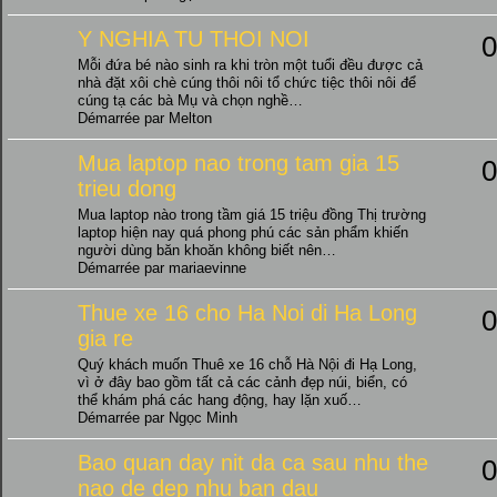
Y NGHIA TU THOI NOI
0
Mỗi đứa bé nào sinh ra khi tròn một tuổi đều được cả
nhà đặt xôi chè cúng thôi nôi tổ chức tiệc thôi nôi để
cúng tạ các bà Mụ và chọn nghề…
Démarrée par Melton
Mua laptop nao trong tam gia 15
0
trieu dong
Mua laptop nào trong tầm giá 15 triệu đồng Thị trường
laptop hiện nay quá phong phú các sản phẩm khiến
người dùng băn khoăn không biết nên…
Démarrée par mariaevinne
Thue xe 16 cho Ha Noi di Ha Long
0
gia re
Quý khách muốn Thuê xe 16 chỗ Hà Nội đi Hạ Long,
vì ở đây bao gồm tất cả các cảnh đẹp núi, biển, có
thể khám phá các hang động, hay lặn xuố…
Démarrée par Ngọc Minh
Bao quan day nit da ca sau nhu the
0
nao de dep nhu ban dau