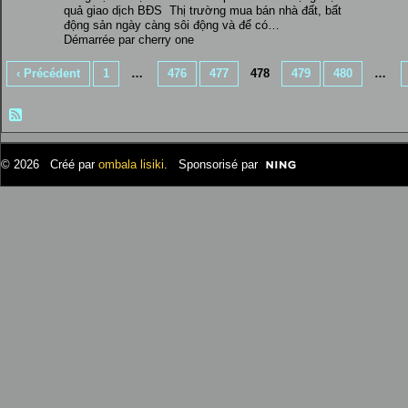
quả giao dịch BĐS Thị trường mua bán nhà đất, bất
động sản ngày càng sôi động và để có…
Démarrée par cherry one
‹ Précédent
1
…
476
477
478
479
480
…
© 2026 Créé par
ombala lisiki
. Sponsorisé par