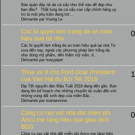
Bảo quản dây nịt da cá sấu như thế nào để đẹp như
ban đầu? Thắt lung da cá sấu cao cấp chính hãng uy
tín là một phụ kiện đang trở…
Démarrée par Vuong Le
Cac bi quyet lam trang da an toan
0
hieu qua tai nha
Các bí quyết làm trắng da an toàn hiệu quả tại nhà Từ
xưa đến nay, ngoài các phương pháp làm trắng da
như dùng mỹ phẩm, đến thẩm mỹ viện, d…
Démarrée par marypiper
Thue xe 9 cho Ford Dcar President
1
cua Van Hai du lich Tet 2018
Dịp Tết nguyên đán Mậu Tuất 2018 đang đến gần. Bạn
đang lên kế hoạch cho những chuyến du xuân đến với
những vùng đất xinh đẹp của miền Bắc…
Démarrée par mariaevinne
Cong cu rao vat nha dat mien phi
0
Ancu.me tang hieu qua giao dich
BDS
Công cụ rao vặt nhà đất miễn phí Ancu.me tặng hiệu