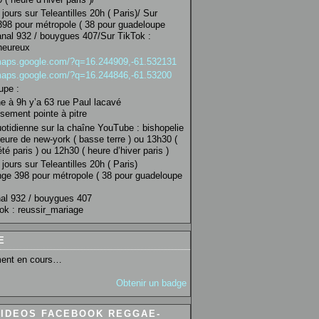
jours sur Teleantilles 20h ( Paris)/ Sur
98 pour métropole ( 38 pour guadeloupe
anal 932 / bouygues 407/Sur TikTok :
heureux
/maps.google.com/?q=16.244909,-61.532131
/maps.google.com/?q=16.244846,-61.53200
upe :
 à 9h y’a 63 rue Paul lacavé
sement pointe à pitre
uotidienne sur la chaîne YouTube : bishopelie
eure de new-york ( basse terre ) ou 13h30 (
té paris ) ou 12h30 ( heure d’hiver paris )
jours sur Teleantilles 20h ( Paris)
ge 398 pour métropole ( 38 pour guadeloupe
al 932 / bouygues 407
ok : reussir_mariage
E
ent en cours…
Obtenir un badge
VIDEOS FACEBOOK REGGAE-