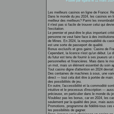
Publié par
ligana
le 11 mars 2024
Les meilleurs casinos en ligne de France: R
Dans le monde du jeu 2024, les casinos en lig
meilleur des meilleurs? Parmi les innombrabl
il n'est pas si facile de trouver celui qui d
l'excitation.
Le premier et peut-être le plus important crit
personne ne veut faire face à des instituti
de Mines. En 2024, la responsabilité du casin
est une sorte de passeport de qualité.
Bonus exclusifs et gros gains: Casino de F
Cependant, la licence n'est qu'un début. Le 
du futur est tenu de fournir à ses joueurs 
personnelles et financières. Mais dans le mo
un mot, mais un élément essentiel du soin ap
Tout casino digne d'attention en 2024 devrait 
Des centaines de machines à sous, une varié
direct — tout cela doit être à portée de mai
des possibilités de jeu.
En outre, l'accessibilité et la commodité sont 
intuitive et le processus d'inscription — aus
précieuse, en particulier dans le monde du j
N'oubliez pas les bonus, car en 2024, les casi
seulement par la qualité des jeux, mais aus
Promotions, programme de fidélité-tous ces 
les possibilités de gagner.