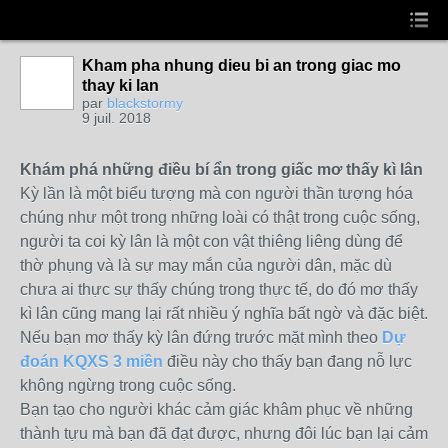
Kham pha nhung dieu bi an trong giac mo
thay ki lan
par
blackstormy
9 juil. 2018
Khám phá những điều bí ẩn trong giấc mơ thấy kì lân
Kỳ lần là một biểu tượng mà con người thần tượng hóa
chúng như một trong những loài có thật trong cuộc sống,
người ta coi kỳ lân là một con vật thiêng liêng dùng để
thờ phụng và là sự may mắn của người dân, mặc dù
chưa ai thực sự thấy chúng trong thực tế, do đó mơ thấy
kì lân cũng mang lại rất nhiều ý nghĩa bất ngờ và đặc biệt.
Nếu bạn mơ thấy kỳ lân đứng trước mặt mình theo
Dự
đoán KQXS 3 miền
điều này cho thấy bạn đang nỗ lực
không ngừng trong cuộc sống.
Bạn tạo cho người khác cảm giác khâm phục về những
thành tựu mà bạn đã đạt được, nhưng đôi lúc bạn lại cảm