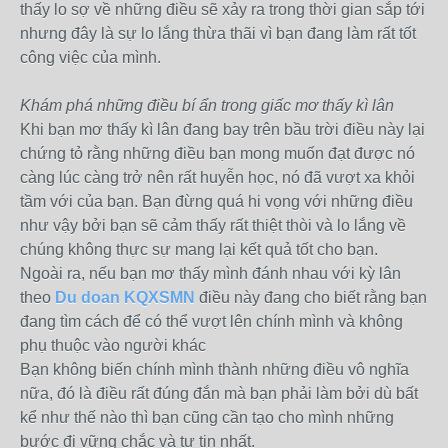
thấy lo sợ về những điều sẽ xảy ra trong thời gian sắp tới
nhưng đây là sự lo lắng thừa thãi vì bạn đang làm rất tốt
công việc của mình.
Khám phá những điều bí ẩn trong giấc mơ thấy kì lân
Khi bạn mơ thấy kì lân đang bay trên bầu trời điều này lại
chứng tỏ rằng những điều bạn mong muốn đạt được nó
càng lúc càng trở nên rất huyễn học, nó đã vượt xa khỏi
tầm với của bạn. Bạn đừng quá hi vọng với những điều
như vậy bởi bạn sẽ cảm thấy rất thiệt thòi và lo lắng về
chúng không thực sự mang lại kết quả tốt cho bạn.
Ngoài ra, nếu bạn mơ thấy mình đánh nhau với kỳ lân
theo
Du doan KQXSMN
điều này đang cho biết rằng bạn
đang tìm cách để có thể vượt lên chính mình và không
phụ thuộc vào người khác
Bạn không biến chính mình thành những điều vô nghĩa
nữa, đó là điều rất đúng đắn mà bạn phải làm bởi dù bất
kể như thế nào thì bạn cũng cần tạo cho mình những
bước đi vững chắc và tự tin nhất.