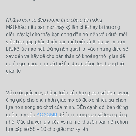
Những con số đẹp tương ứng của giấc mộng
Mặt khác, nếu bạn mơ thấy kỳ lân chết hay bị thương
điều này lại cho thấy bạn đang dần trở nên yếu đuối mỗi
việc bạn gặp phải khiến bạn mệt mỏi và thiếu tự tin hơn
bất kể lúc nào hết. Đừng nên quá ỉ lại vào những điều sẽ
xảy đến và hãy để cho bản thân có khoảng thời gian để
nghỉ ngơi cũng như có thể tìm được động lực trong thời
gian tới.
Với mỗi giấc mơ, chúng luôn có những con số đẹp tương
ứng giúp cho chủ nhân giấc mơ có được nhiều sự chọn
lựa hơn trong trò chơi của mình. BÊn cạnh đó, bạn đừng
quên truy cập
KQXSMB
để tìm những con số tương ứng
nhé! Các chuyên gia của xsmb.me khuyên bạn nên chọn
lựa cặp số 58 – 10 cho giấc mơ kỳ lân